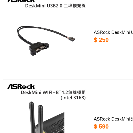
ASRock DeskMin
$ 250
ASRock DeskMini＆D
$ 590