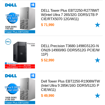
DELL Tower Plus EBT2250-R2778WT
W(Intel Ultra 7 265/32G DDR5/1TB P
CIE/RTX5070 12G/W11)
$ 71,990
DELL Precision T3680-1498G512G-N
ON(i9-14900/8G DDR5/512G PCIE/W
11P)
$ 52,990
Dell Tower Plus EBT2250-R1908WTW
(Intel Ultra 9 285K/16G DDR5/512G P
CIE/W11)
$ 49,990