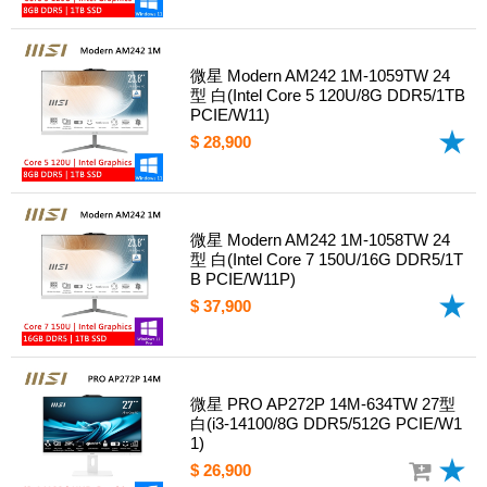
微星 Modern AM242 1M-1059TW 24
型 白(Intel Core 5 120U/8G DDR5/1TB
PCIE/W11)
$ 28,900
微星 Modern AM242 1M-1058TW 24
型 白(Intel Core 7 150U/16G DDR5/1T
B PCIE/W11P)
$ 37,900
微星 PRO AP272P 14M-634TW 27型
白(i3-14100/8G DDR5/512G PCIE/W1
1)
$ 26,900