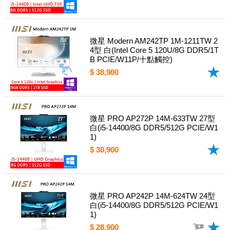
微星 Modern AM242TP 1M-1211TW 2
4型 白(Intel Core 5 120U/8G DDR5/1T
B PCIE/W11P/十點觸控)
$ 38,900
微星 PRO AP272P 14M-633TW 27型
白(i5-14400/8G DDR5/512G PCIE/W1
1)
$ 30,900
微星 PRO AP242P 14M-624TW 24型
白(i5-14400/8G DDR5/512G PCIE/W1
1)
$ 28,900