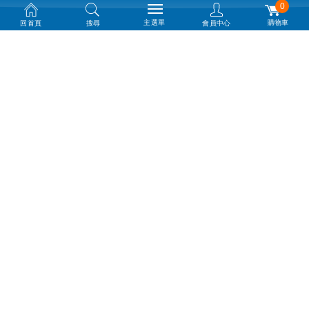
0
主選單
購物車
回首頁
搜尋
會員中心
微星 PRO AP242P 14M-626TW 24型
白(i7-14700/16G DDR5/1TB PCIE/W1
1P)
$ 39,900
微星 Modern AM242TP 1M-1061TW 2
4型 白(Intel Core 7 150U/16G DDR5/1
TB PCIE/W11P/十點觸控)
$ 43,900
微星 Modern AM272P 1M-860TW 27
型 白(Intel Core 3 100U/8G DDR5/512
G PCIE/W11)