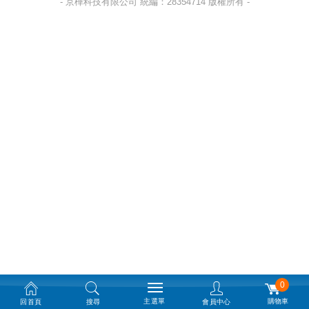
- 京樺科技有限公司 統編：28354714 版權所有 -
0
主選單
購物車
回首頁
搜尋
會員中心