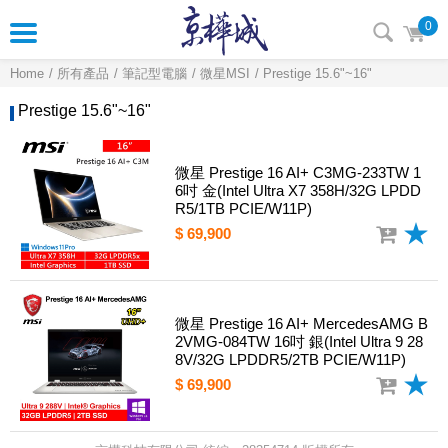
0
Home
所有產品
筆記型電腦
微星MSI
Prestige 15.6"~16"
Prestige 15.6"~16"
微星 Prestige 16 AI+ C3MG-233TW 1
6吋 金(Intel Ultra X7 358H/32G LPDD
R5/1TB PCIE/W11P)
$ 69,900
微星 Prestige 16 AI+ MercedesAMG B
2VMG-084TW 16吋 銀(Intel Ultra 9 28
8V/32G LPDDR5/2TB PCIE/W11P)
$ 69,900