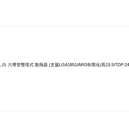
UAL 白 六導管雙塔式 散熱器 (支援LGA1851/ARGB/黑化/高15.5/TDP:24