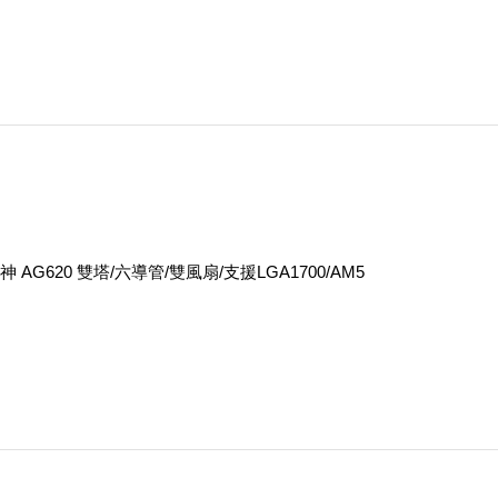
神 AG620 雙塔/六導管/雙風扇/支援LGA1700/AM5