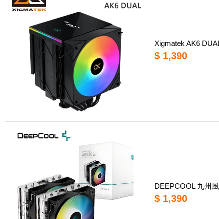
Xigmatek AK6 D
$ 1,390
DEEPCOOL 九州風
$ 1,390